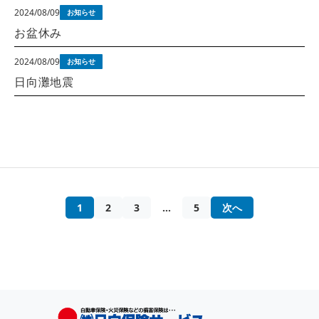
2024/08/09
お知らせ
お盆休み
2024/08/09
お知らせ
日向灘地震
1
2
3
…
5
次へ
投
稿
ナ
ビ
ゲ
ー
シ
ョ
ン